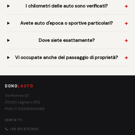
I chilometri delle auto sono verificati?
Avete auto d'epoca o sportive particolari?
Dove siete esattamente?
Vi occupate anche del passaggio di proprietà?
DONO
LAUTO
Via Romea 121
35020 Legnaro (PD)
P.IVA: IT 05258940286
CONTATTI
📞 +39 351 8707610