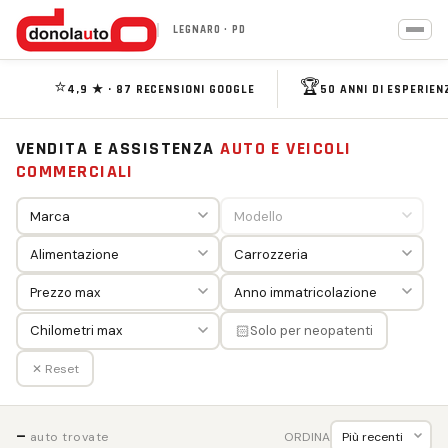
LEGNARO · PD
⭐
🏆
4,9 ★ · 87 RECENSIONI GOOGLE
50 ANNI DI ESPERIEN
VENDITA E ASSISTENZA
AUTO E VEICOLI
COMMERCIALI
🏻
Solo per neopatenti
✕ Reset
—
ORDINA
auto trovate