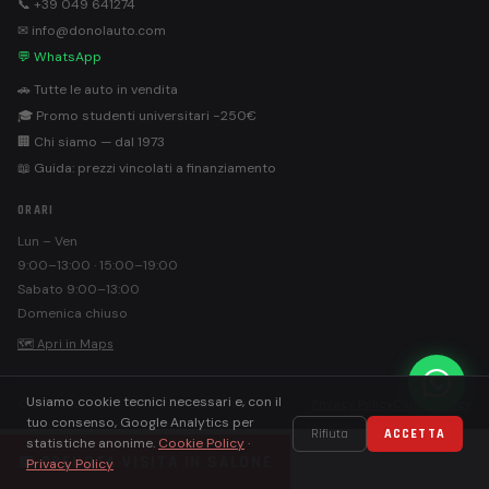
📞 +39 049 641274
✉ info@donolauto.com
💬 WhatsApp
🚗 Tutte le auto in vendita
🎓 Promo studenti universitari −250€
🏢 Chi siamo — dal 1973
📖 Guida: prezzi vincolati a finanziamento
ORARI
Lun – Ven
9:00–13:00 · 15:00–19:00
Sabato 9:00–13:00
Domenica chiuso
🗺 Apri in Maps
Usiamo cookie tecnici necessari e, con il
©
Donolauto S.r.l. · PEC: donolautosrl@pec.it
Privacy Policy
Cookie Policy
tuo consenso, Google Analytics per
Rifiuta
ACCETTA
statistiche anonime.
Cookie Policy
·
📅 PRENOTA VISITA IN SALONE
Privacy Policy