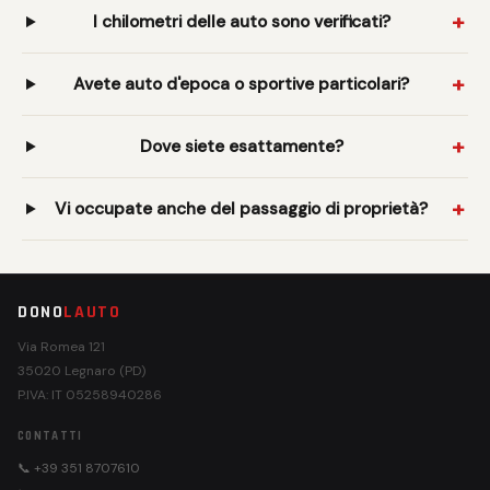
I chilometri delle auto sono verificati?
Avete auto d'epoca o sportive particolari?
Dove siete esattamente?
Vi occupate anche del passaggio di proprietà?
DONO
LAUTO
Via Romea 121
35020 Legnaro (PD)
P.IVA: IT 05258940286
CONTATTI
📞 +39 351 8707610