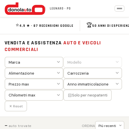
LEGNARO · PD
⭐
🏆
4,9 ★ · 87 RECENSIONI GOOGLE
50 ANNI DI ESPERIEN
VENDITA E ASSISTENZA
AUTO E VEICOLI
COMMERCIALI
🏻
Solo per neopatenti
✕ Reset
—
ORDINA
auto trovate