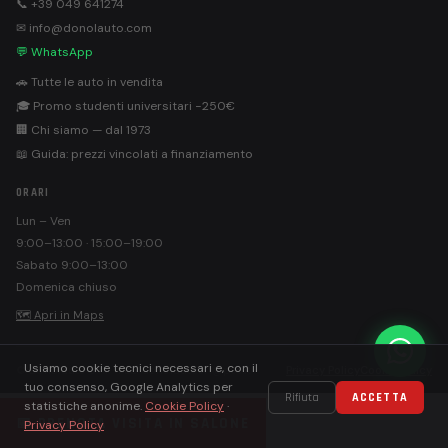
📞 +39 049 641274
✉ info@donolauto.com
💬 WhatsApp
🚗 Tutte le auto in vendita
🎓 Promo studenti universitari −250€
🏢 Chi siamo — dal 1973
📖 Guida: prezzi vincolati a finanziamento
ORARI
Lun – Ven
9:00–13:00 · 15:00–19:00
Sabato 9:00–13:00
Domenica chiuso
🗺 Apri in Maps
Usiamo cookie tecnici necessari e, con il
©
Donolauto S.r.l. · PEC: donolautosrl@pec.it
Privacy Policy
Cookie Policy
tuo consenso, Google Analytics per
Rifiuta
ACCETTA
statistiche anonime.
Cookie Policy
·
📅 PRENOTA VISITA IN SALONE
Privacy Policy