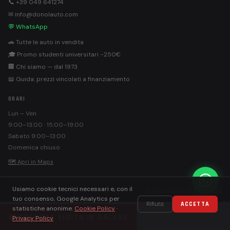
📞 +39 049 641274
✉ info@donolauto.com
💬 WhatsApp
🚗 Tutte le auto in vendita
🎓 Promo studenti universitari −250€
🏢 Chi siamo — dal 1973
📖 Guida: prezzi vincolati a finanziamento
ORARI
Lun – Ven
9:00–13:00 · 15:00–19:00
Sabato 9:00–13:00
Domenica chiuso
🗺 Apri in Maps
Usiamo cookie tecnici necessari e, con il
©
Donolauto S.r.l. · PEC: donolautosrl@pec.it
Privacy Policy
Cookie Policy
tuo consenso, Google Analytics per
Rifiuta
ACCETTA
statistiche anonime.
Cookie Policy
·
📅 PRENOTA VISITA IN SALONE
Privacy Policy