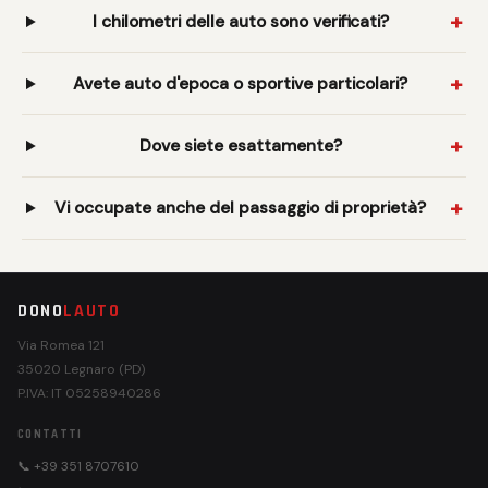
I chilometri delle auto sono verificati?
Avete auto d'epoca o sportive particolari?
Dove siete esattamente?
Vi occupate anche del passaggio di proprietà?
DONO
LAUTO
Via Romea 121
35020 Legnaro (PD)
P.IVA: IT 05258940286
CONTATTI
📞 +39 351 8707610