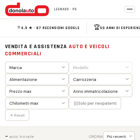
LEGNARO · PD
⭐
🏆
4,9 ★ · 87 RECENSIONI GOOGLE
50 ANNI DI ESPERIEN
VENDITA E ASSISTENZA
AUTO E VEICOLI
COMMERCIALI
🏻
Solo per neopatenti
✕ Reset
—
ORDINA
auto trovate