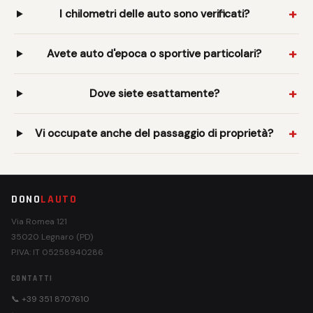
I chilometri delle auto sono verificati?
Avete auto d'epoca o sportive particolari?
Dove siete esattamente?
Vi occupate anche del passaggio di proprietà?
DONO
LAUTO
Via Romea 121
35020 Legnaro (PD)
P.IVA: IT 05258940286
CONTATTI
📞 +39 351 8707610