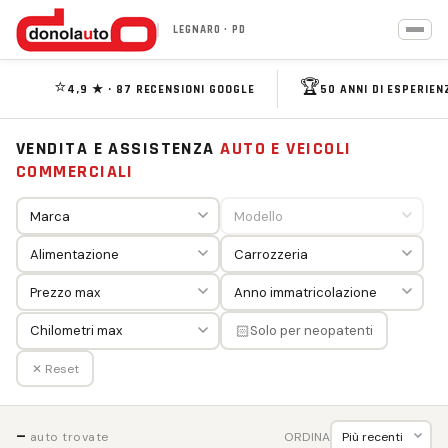
LEGNARO · PD
⭐
🏆
4,9 ★ · 87 RECENSIONI GOOGLE
50 ANNI DI ESPERIEN
VENDITA E ASSISTENZA
AUTO E VEICOLI
COMMERCIALI
🏻
Solo per neopatenti
✕ Reset
—
ORDINA
auto trovate