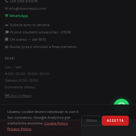
📞 +39 049 641274
✉ info@donolauto.com
💬 WhatsApp
🚗 Tutte le auto in vendita
🎓 Promo studenti universitari −250€
🏢 Chi siamo — dal 1973
📖 Guida: prezzi vincolati a finanziamento
ORARI
Lun – Ven
9:00–13:00 · 15:00–19:00
Sabato 9:00–13:00
Domenica chiuso
🗺 Apri in Maps
Usiamo cookie tecnici necessari e, con il
©
Donolauto S.r.l. · PEC: donolautosrl@pec.it
Privacy Policy
Cookie Policy
tuo consenso, Google Analytics per
Rifiuta
ACCETTA
statistiche anonime.
Cookie Policy
·
📅 PRENOTA VISITA IN SALONE
Privacy Policy