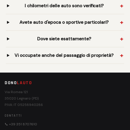
I chilometri delle auto sono verificati?
Avete auto d'epoca o sportive particolari?
Dove siete esattamente?
Vi occupate anche del passaggio di proprietà?
DONO
LAUTO
Via Romea 121
35020 Legnaro (PD)
P.IVA: IT 05258940286
CONTATTI
📞 +39 351 8707610