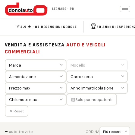
LEGNARO · PD
⭐
🏆
4,9 ★ · 87 RECENSIONI GOOGLE
50 ANNI DI ESPERIEN
VENDITA E ASSISTENZA
AUTO E VEICOLI
COMMERCIALI
🏻
Solo per neopatenti
✕ Reset
—
ORDINA
auto trovate