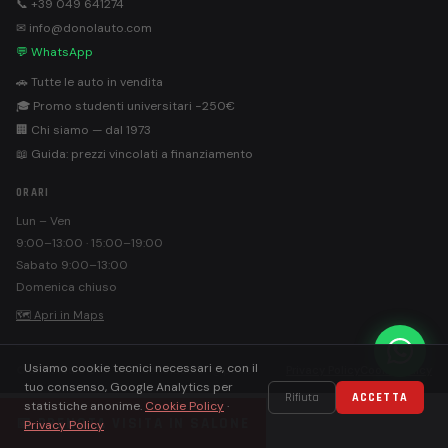
📞 +39 049 641274
✉ info@donolauto.com
💬 WhatsApp
🚗 Tutte le auto in vendita
🎓 Promo studenti universitari −250€
🏢 Chi siamo — dal 1973
📖 Guida: prezzi vincolati a finanziamento
ORARI
Lun – Ven
9:00–13:00 · 15:00–19:00
Sabato 9:00–13:00
Domenica chiuso
🗺 Apri in Maps
Usiamo cookie tecnici necessari e, con il
©
Donolauto S.r.l. · PEC: donolautosrl@pec.it
Privacy Policy
Cookie Policy
tuo consenso, Google Analytics per
Rifiuta
ACCETTA
statistiche anonime.
Cookie Policy
·
📅 PRENOTA VISITA IN SALONE
Privacy Policy