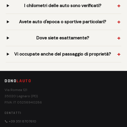
I chilometri delle auto sono verificati?
Avete auto d'epoca o sportive particolari?
Dove siete esattamente?
Vi occupate anche del passaggio di proprietà?
DONO
LAUTO
Via Romea 121
35020 Legnaro (PD)
P.IVA: IT 05258940286
CONTATTI
📞 +39 351 8707610