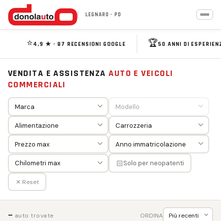
LEGNARO · PD
⭐
🏆
4,9 ★ · 87 RECENSIONI GOOGLE
50 ANNI DI ESPERIEN
VENDITA E ASSISTENZA
AUTO E VEICOLI
COMMERCIALI
🏻
Solo per neopatenti
✕ Reset
—
ORDINA
auto trovate