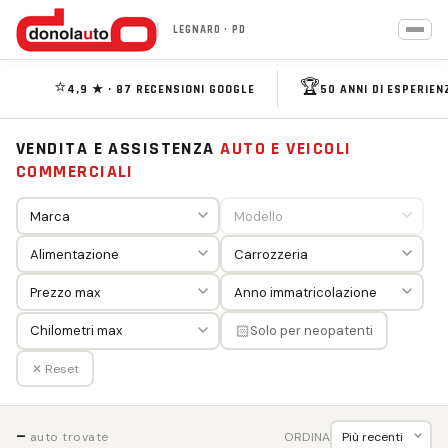
LEGNARO · PD
⭐
🏆
4,9 ★ · 87 RECENSIONI GOOGLE
50 ANNI DI ESPERIEN
VENDITA E ASSISTENZA
AUTO E VEICOLI
COMMERCIALI
🏻
Solo per neopatenti
✕ Reset
—
ORDINA
auto trovate