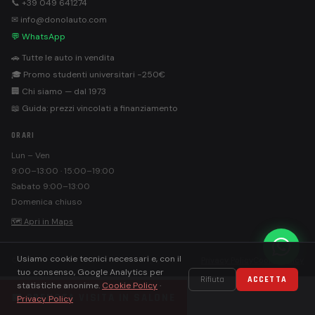
📞 +39 049 641274
✉ info@donolauto.com
💬 WhatsApp
🚗 Tutte le auto in vendita
🎓 Promo studenti universitari −250€
🏢 Chi siamo — dal 1973
📖 Guida: prezzi vincolati a finanziamento
ORARI
Lun – Ven
9:00–13:00 · 15:00–19:00
Sabato 9:00–13:00
Domenica chiuso
🗺 Apri in Maps
Usiamo cookie tecnici necessari e, con il
©
Donolauto S.r.l. · PEC: donolautosrl@pec.it
Privacy Policy
Cookie Policy
tuo consenso, Google Analytics per
Rifiuta
ACCETTA
statistiche anonime.
Cookie Policy
·
📅 PRENOTA VISITA IN SALONE
Privacy Policy