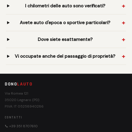
I chilometri delle auto sono verificati?
Avete auto d'epoca o sportive particolari?
Dove siete esattamente?
Vi occupate anche del passaggio di proprietà?
DONO
LAUTO
Via Romea 121
35020 Legnaro (PD)
P.IVA: IT 05258940286
CONTATTI
📞 +39 351 8707610