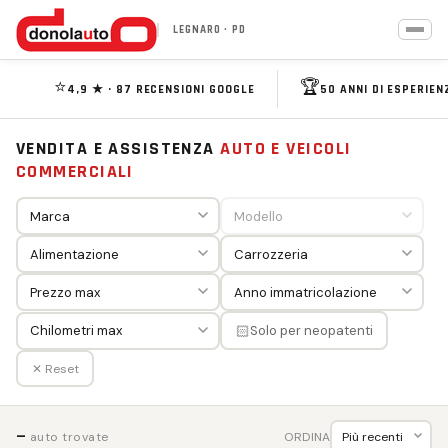
LEGNARO · PD
⭐
🏆
4,9 ★ · 87 RECENSIONI GOOGLE
50 ANNI DI ESPERIEN
VENDITA E ASSISTENZA
AUTO E VEICOLI
COMMERCIALI
🏻
Solo per neopatenti
✕ Reset
—
ORDINA
auto trovate