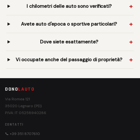
I chilometri delle auto sono verificati?
Avete auto d'epoca o sportive particolari?
Dove siete esattamente?
Vi occupate anche del passaggio di proprietà?
DONO
LAUTO
Via Romea 121
35020 Legnaro (PD)
P.IVA: IT 05258940286
CONTATTI
📞 +39 351 8707610