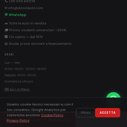
📞 +39 049 641274
✉ info@donolauto.com
💬 WhatsApp
🚗 Tutte le auto in vendita
🎓 Promo studenti universitari −250€
🏢 Chi siamo — dal 1973
📖 Guida: prezzi vincolati a finanziamento
ORARI
Lun – Ven
9:00–13:00 · 15:00–19:00
Sabato 9:00–13:00
Domenica chiuso
🗺 Apri in Maps
Usiamo cookie tecnici necessari e, con il
©
Donolauto S.r.l. · PEC: donolautosrl@pec.it
Privacy Policy
Cookie Policy
tuo consenso, Google Analytics per
Rifiuta
ACCETTA
statistiche anonime.
Cookie Policy
·
📅 PRENOTA VISITA IN SALONE
Privacy Policy