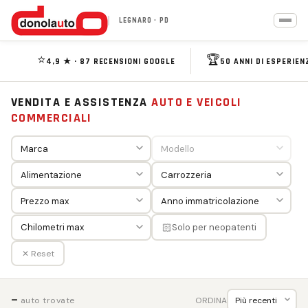
LEGNARO · PD
⭐
🏆
4,9 ★ · 87 RECENSIONI GOOGLE
50 ANNI DI ESPERIEN
VENDITA E ASSISTENZA
AUTO E VEICOLI
COMMERCIALI
🏻
Solo per neopatenti
✕ Reset
—
ORDINA
auto trovate