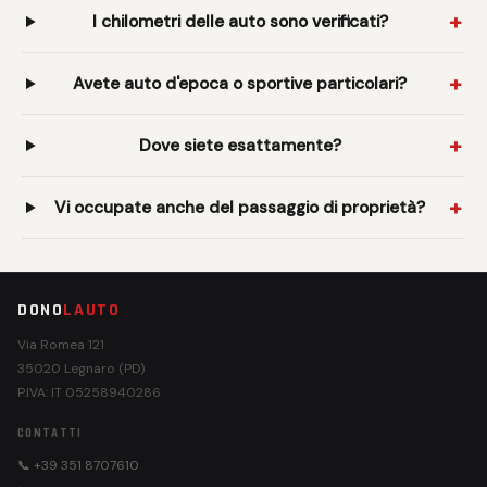
I chilometri delle auto sono verificati?
Avete auto d'epoca o sportive particolari?
Dove siete esattamente?
Vi occupate anche del passaggio di proprietà?
DONO
LAUTO
Via Romea 121
35020 Legnaro (PD)
P.IVA: IT 05258940286
CONTATTI
📞 +39 351 8707610