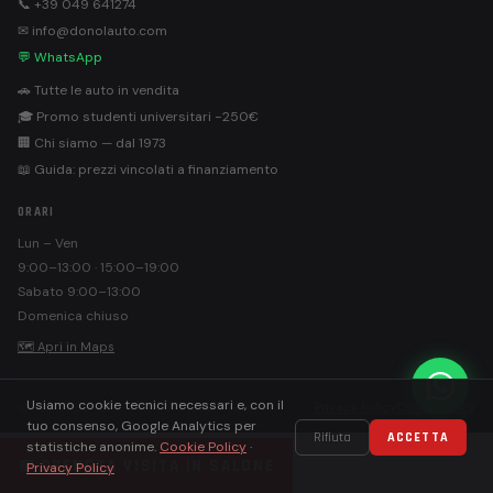
📞 +39 049 641274
✉ info@donolauto.com
💬 WhatsApp
🚗 Tutte le auto in vendita
🎓 Promo studenti universitari −250€
🏢 Chi siamo — dal 1973
📖 Guida: prezzi vincolati a finanziamento
ORARI
Lun – Ven
9:00–13:00 · 15:00–19:00
Sabato 9:00–13:00
Domenica chiuso
🗺 Apri in Maps
Usiamo cookie tecnici necessari e, con il
©
Donolauto S.r.l. · PEC: donolautosrl@pec.it
Privacy Policy
Cookie Policy
tuo consenso, Google Analytics per
Rifiuta
ACCETTA
statistiche anonime.
Cookie Policy
·
📅 PRENOTA VISITA IN SALONE
Privacy Policy