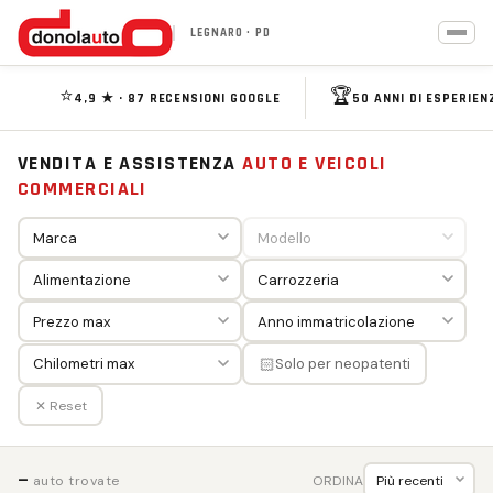
LEGNARO · PD
⭐
🏆
4,9 ★ · 87 RECENSIONI GOOGLE
50 ANNI DI ESPERIEN
VENDITA E ASSISTENZA
AUTO E VEICOLI
COMMERCIALI
🏻
Solo per neopatenti
✕ Reset
—
ORDINA
auto trovate