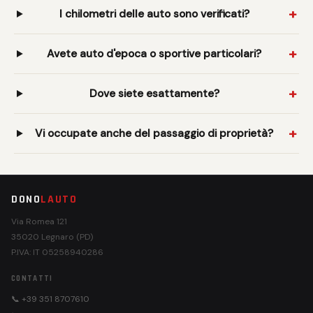
I chilometri delle auto sono verificati?
Avete auto d'epoca o sportive particolari?
Dove siete esattamente?
Vi occupate anche del passaggio di proprietà?
DONO
LAUTO
Via Romea 121
35020 Legnaro (PD)
P.IVA: IT 05258940286
CONTATTI
📞 +39 351 8707610