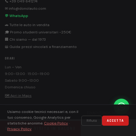
📞 +39 049 641274
✉ info@donolauto.com
💬 WhatsApp
🚗 Tutte le auto in vendita
🎓 Promo studenti universitari −250€
🏢 Chi siamo — dal 1973
📖 Guida: prezzi vincolati a finanziamento
ORARI
Lun – Ven
9:00–13:00 · 15:00–19:00
Sabato 9:00–13:00
Domenica chiuso
🗺 Apri in Maps
Usiamo cookie tecnici necessari e, con il
©
Donolauto S.r.l. · PEC: donolautosrl@pec.it
Privacy Policy
Cookie Policy
tuo consenso, Google Analytics per
Rifiuta
ACCETTA
statistiche anonime.
Cookie Policy
·
📅 PRENOTA VISITA IN SALONE
Privacy Policy