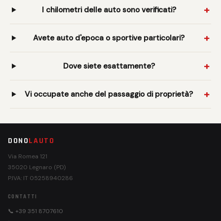
I chilometri delle auto sono verificati?
Avete auto d'epoca o sportive particolari?
Dove siete esattamente?
Vi occupate anche del passaggio di proprietà?
DONO
LAUTO
Via Romea 121
35020 Legnaro (PD)
P.IVA: IT 05258940286
CONTATTI
📞 +39 351 8707610