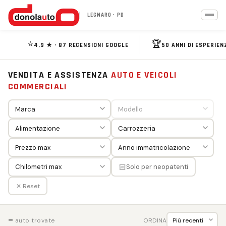
LEGNARO · PD
⭐
🏆
4,9 ★ · 87 RECENSIONI GOOGLE
50 ANNI DI ESPERIEN
VENDITA E ASSISTENZA
AUTO E VEICOLI
COMMERCIALI
🏻
Solo per neopatenti
✕ Reset
—
ORDINA
auto trovate