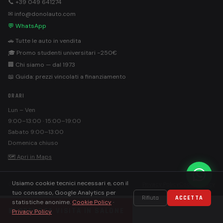
📞 +39 049 641274
✉ info@donolauto.com
💬 WhatsApp
🚗 Tutte le auto in vendita
🎓 Promo studenti universitari −250€
🏢 Chi siamo — dal 1973
📖 Guida: prezzi vincolati a finanziamento
ORARI
Lun – Ven
9:00–13:00 · 15:00–19:00
Sabato 9:00–13:00
Domenica chiuso
🗺 Apri in Maps
Usiamo cookie tecnici necessari e, con il
©
Donolauto S.r.l. · PEC: donolautosrl@pec.it
Privacy Policy
Cookie Policy
tuo consenso, Google Analytics per
Rifiuta
ACCETTA
statistiche anonime.
Cookie Policy
·
📅 PRENOTA VISITA IN SALONE
Privacy Policy