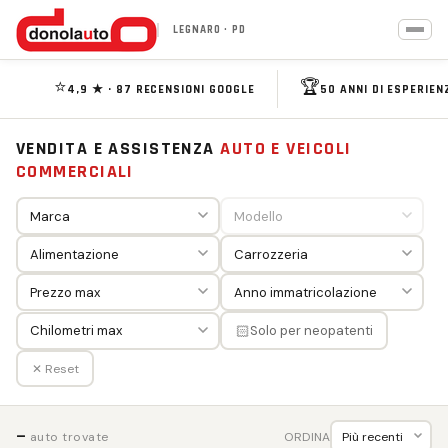
LEGNARO · PD
⭐
🏆
4,9 ★ · 87 RECENSIONI GOOGLE
50 ANNI DI ESPERIEN
VENDITA E ASSISTENZA
AUTO E VEICOLI
COMMERCIALI
🏻
Solo per neopatenti
✕ Reset
—
ORDINA
auto trovate