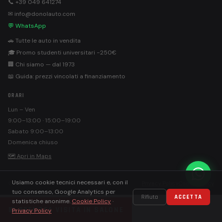
📞 +39 049 641274
✉ info@donolauto.com
💬 WhatsApp
🚗 Tutte le auto in vendita
🎓 Promo studenti universitari −250€
🏢 Chi siamo — dal 1973
📖 Guida: prezzi vincolati a finanziamento
ORARI
Lun – Ven
9:00–13:00 · 15:00–19:00
Sabato 9:00–13:00
Domenica chiuso
🗺 Apri in Maps
Usiamo cookie tecnici necessari e, con il
©
Donolauto S.r.l. · PEC: donolautosrl@pec.it
Privacy Policy
Cookie Policy
tuo consenso, Google Analytics per
Rifiuta
ACCETTA
statistiche anonime.
Cookie Policy
·
📅 PRENOTA VISITA IN SALONE
Privacy Policy