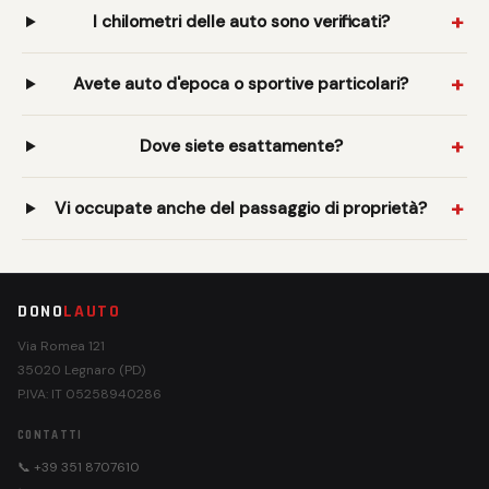
I chilometri delle auto sono verificati?
Avete auto d'epoca o sportive particolari?
Dove siete esattamente?
Vi occupate anche del passaggio di proprietà?
DONO
LAUTO
Via Romea 121
35020 Legnaro (PD)
P.IVA: IT 05258940286
CONTATTI
📞 +39 351 8707610