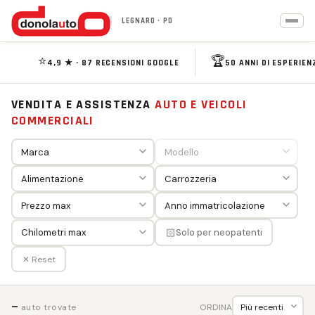
LEGNARO · PD
⭐
🏆
4,9 ★ · 87 RECENSIONI GOOGLE
50 ANNI DI ESPERIEN
VENDITA E ASSISTENZA
AUTO E VEICOLI
COMMERCIALI
🏻
Solo per neopatenti
✕ Reset
—
ORDINA
auto trovate