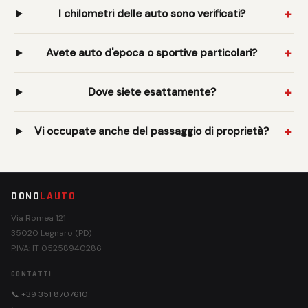
I chilometri delle auto sono verificati?
Avete auto d'epoca o sportive particolari?
Dove siete esattamente?
Vi occupate anche del passaggio di proprietà?
DONO
LAUTO
Via Romea 121
35020 Legnaro (PD)
P.IVA: IT 05258940286
CONTATTI
📞 +39 351 8707610