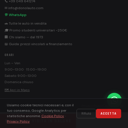
📞 +39 049 641274
✉ info@donolauto.com
💬 WhatsApp
🚗 Tutte le auto in vendita
🎓 Promo studenti universitari −250€
🏢 Chi siamo — dal 1973
📖 Guida: prezzi vincolati a finanziamento
ORARI
Lun – Ven
9:00–13:00 · 15:00–19:00
Sabato 9:00–13:00
Domenica chiuso
🗺 Apri in Maps
Usiamo cookie tecnici necessari e, con il
©
Donolauto S.r.l. · PEC: donolautosrl@pec.it
Privacy Policy
Cookie Policy
tuo consenso, Google Analytics per
Rifiuta
ACCETTA
statistiche anonime.
Cookie Policy
·
📅 PRENOTA VISITA IN SALONE
Privacy Policy