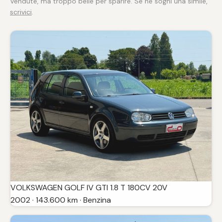
Vendute, ma troppo belle per sparire. Se ne sogni una simile,
scrivici
.
VOLKSWAGEN GOLF IV GTI 1.8 T 180CV 20V
2002 · 143.600 km · Benzina