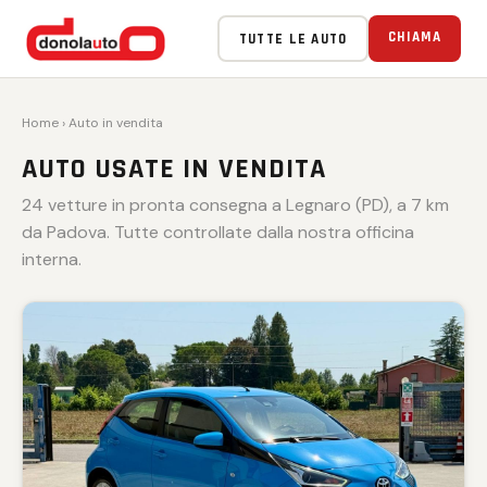
VENDUTA 🏁
VENDUTA 🏁
VENDUTA 🏁
VENDUTA 🏁
VENDUTA 🏁
CHIAMA
TUTTE LE AUTO
Home
› Auto in vendita
AUTO USATE IN VENDITA
24 vetture in pronta consegna a Legnaro (PD), a 7 km
da Padova. Tutte controllate dalla nostra officina
interna.