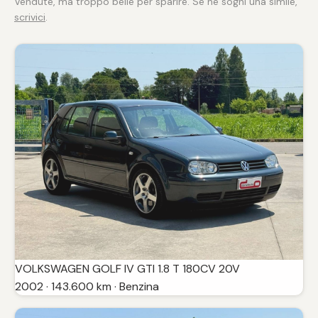
Vendute, ma troppo belle per sparire. Se ne sogni una simile,
scrivici
.
VOLKSWAGEN GOLF IV GTI 1.8 T 180CV 20V
2002 · 143.600 km · Benzina