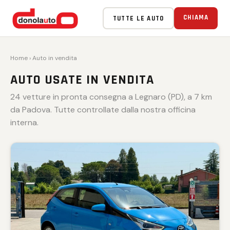
VENDUTA 🏁
VENDUTA 🏁
VENDUTA 🏁
VENDUTA 🏁
VENDUTA 🏁
CHIAMA
TUTTE LE AUTO
Home
› Auto in vendita
AUTO USATE IN VENDITA
24 vetture in pronta consegna a Legnaro (PD), a 7 km
da Padova. Tutte controllate dalla nostra officina
interna.