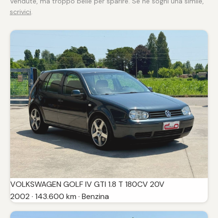
Vendute, ma troppo belle per sparire. Se ne sogni una simile,
scrivici
.
VOLKSWAGEN GOLF IV GTI 1.8 T 180CV 20V
2002 · 143.600 km · Benzina