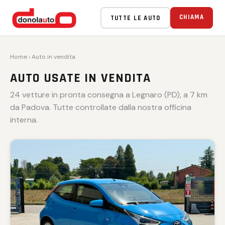
VENDUTA 🏁
VENDUTA 🏁
VENDUTA 🏁
VENDUTA 🏁
VENDUTA 🏁
CHIAMA
TUTTE LE AUTO
Home
› Auto in vendita
AUTO USATE IN VENDITA
24 vetture in pronta consegna a Legnaro (PD), a 7 km
da Padova. Tutte controllate dalla nostra officina
interna.