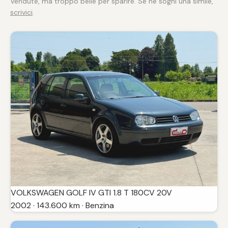
Vendute, ma troppo belle per sparire. Se ne sogni una simile,
scrivici
.
VOLKSWAGEN GOLF IV GTI 1.8 T 180CV 20V
2002 · 143.600 km · Benzina