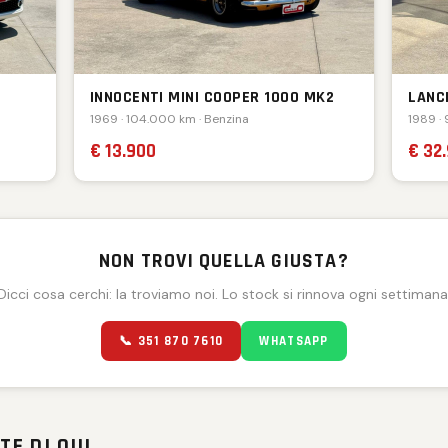
INNOCENTI MINI COOPER 1000 MK2
LANC
1969 · 104.000 km · Benzina
1989 ·
€ 13.900
€ 32
NON TROVI QUELLA GIUSTA?
Dicci cosa cerchi: la troviamo noi. Lo stock si rinnova ogni settimana
📞 351 870 7610
WHATSAPP
TE DI QUI