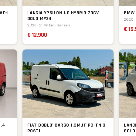
VT-I
LANCIA YPSILON 1.0 HYBRID 70CV
BMW 
GOLD MY24
2020 ·
2023 · 51.741 km · Benzina
€ 19
€ 12.900
1.4
FIAT DOBLO' CARGO 1.3MJT PC-TN 3
LANCI
POSTI
GOLD