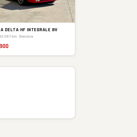
IA DELTA HF INTEGRALE 8V
 92.587 km · Benzina
.900
.