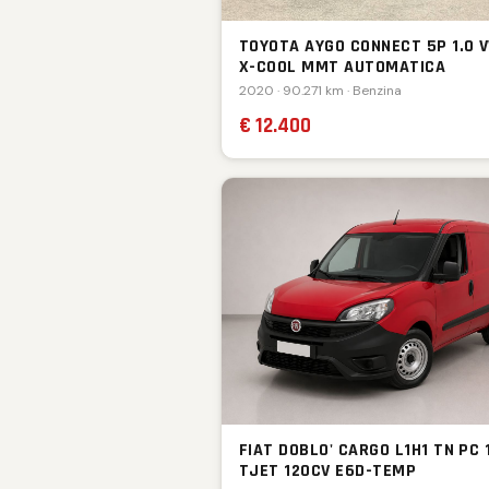
TOYOTA AYGO CONNECT 5P 1.0 V
X-COOL MMT AUTOMATICA
2020 · 90.271 km · Benzina
€ 12.400
FIAT DOBLO' CARGO L1H1 TN PC 
TJET 120CV E6D-TEMP