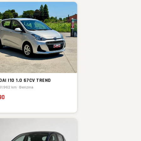
AI I10 1.0 67CV TREND
51.962 km · Benzina
90