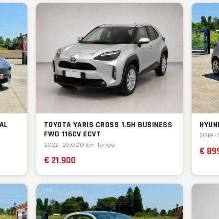
AL
TOYOTA YARIS CROSS 1.5H BUSINESS
HYUND
FWD 116CV ECVT
2019 · 
2022 · 29.000 km · Ibrido
€ 89
€ 21.900