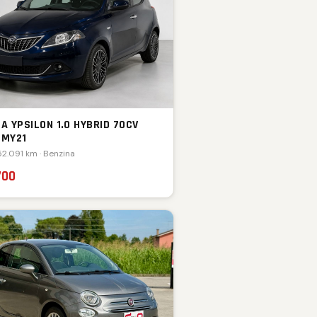
A YPSILON 1.0 HYBRID 70CV
 MY21
52.091 km · Benzina
700