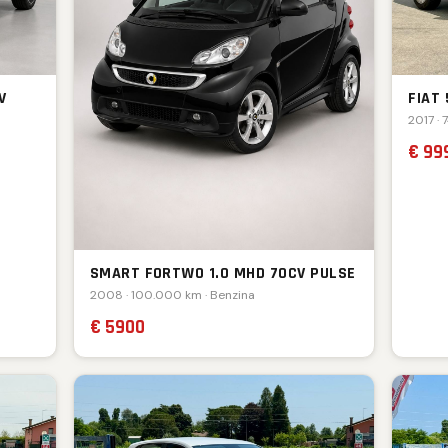
V
FIAT
2017 · 
€ 99
SMART FORTWO 1.0 MHD 70CV PULSE
2008 · 100.000 km · Benzina
€ 5900