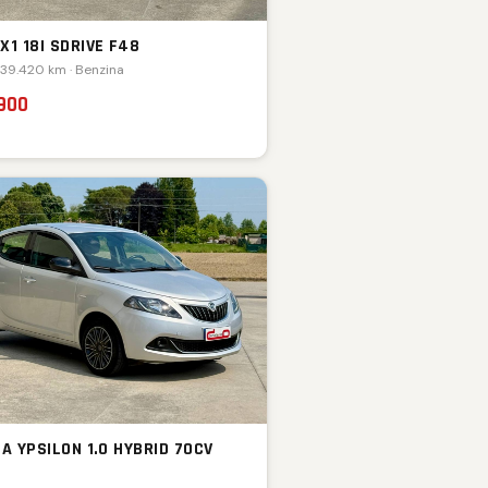
X1 18I SDRIVE F48
 39.420 km · Benzina
.900
A YPSILON 1.0 HYBRID 70CV