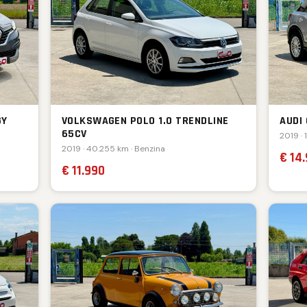
GY
VOLKSWAGEN POLO 1.0 TRENDLINE
AUDI 
65CV
2019 · 
2019 · 40.255 km · Benzina
€ 14
€ 11.990