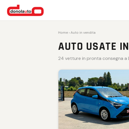
VENDUTA 🏁
VENDUTA 🏁
VENDUTA 🏁
VENDUTA 🏁
VENDUTA 🏁
Home
› Auto in vendita
AUTO USATE IN
24 vetture in pronta consegna a L