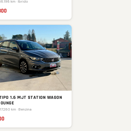
48.198 km · Ibrido
800
 TIPO 1.6 MJT STATION WAGON
LOUNGE
117.280 km · Benzina
00