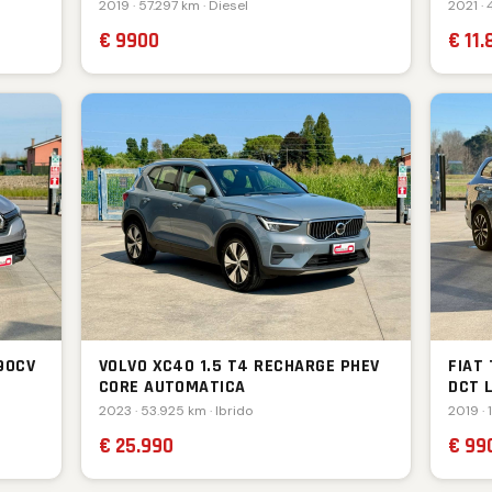
2019 · 57.297 km · Diesel
2021 · 
€ 9900
€ 11.
90CV
VOLVO XC40 1.5 T4 RECHARGE PHEV
FIAT
CORE AUTOMATICA
DCT 
2023 · 53.925 km · Ibrido
2019 · 
€ 25.990
€ 99