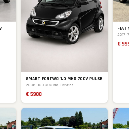
V
FIAT
2017 · 
€ 99
SMART FORTWO 1.0 MHD 70CV PULSE
2008 · 100.000 km · Benzina
€ 5900