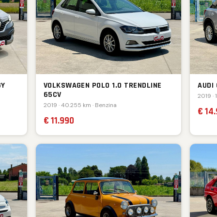
GY
VOLKSWAGEN POLO 1.0 TRENDLINE
AUDI 
65CV
2019 · 
2019 · 40.255 km · Benzina
€ 14
€ 11.990