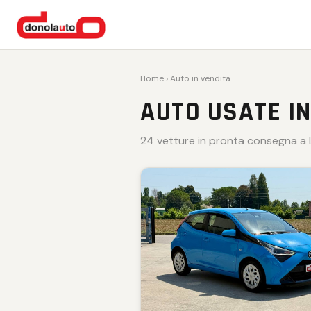
VENDUTA 🏁
VENDUTA 🏁
VENDUTA 🏁
VENDUTA 🏁
VENDUTA 🏁
Home
› Auto in vendita
AUTO USATE IN
24 vetture in pronta consegna a L