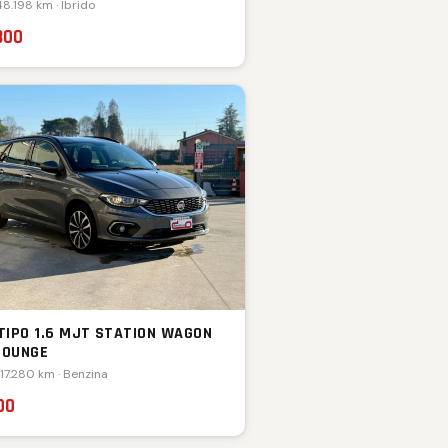
48.198 km · Ibrido
800
 TIPO 1.6 MJT STATION WAGON
LOUNGE
117.280 km · Benzina
00