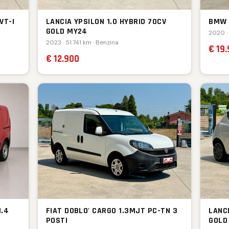
VT-I
LANCIA YPSILON 1.0 HYBRID 70CV
BMW 
GOLD MY24
2020 ·
2023 · 51.741 km · Benzina
€ 19
€ 12.900
1.4
FIAT DOBLO' CARGO 1.3MJT PC-TN 3
LANCI
POSTI
GOLD