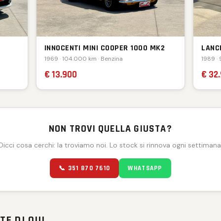
INNOCENTI MINI COOPER 1000 MK2
LANC
1969 · 104.000 km · Benzina
1989 ·
€ 13.900
€ 32
NON TROVI QUELLA GIUSTA?
Dicci cosa cerchi: la troviamo noi. Lo stock si rinnova ogni settimana
📞 351 870 7610
WHATSAPP
TE DI QUI