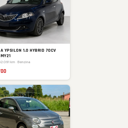
A YPSILON 1.0 HYBRID 70CV
 MY21
52.091 km · Benzina
700