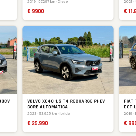
2019 · 57.297 km · Diesel
2021 · 
€ 9900
€ 11.
90CV
VOLVO XC40 1.5 T4 RECHARGE PHEV
FIAT
CORE AUTOMATICA
DCT 
2023 · 53.925 km · Ibrido
2019 · 
€ 25.990
€ 99