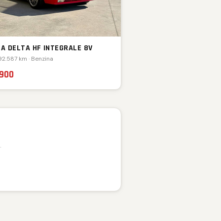
IA DELTA HF INTEGRALE 8V
 92.587 km · Benzina
.900
.