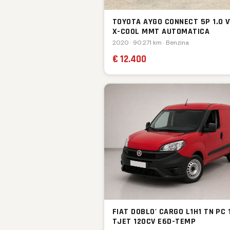
TOYOTA AYGO CONNECT 5P 1.0 V
X-COOL MMT AUTOMATICA
2020 · 90.271 km · Benzina
€ 12.400
FIAT DOBLO' CARGO L1H1 TN PC 
TJET 120CV E6D-TEMP