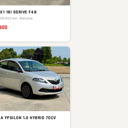
X1 18I SDRIVE F48
 39.420 km · Benzina
.900
A YPSILON 1.0 HYBRID 70CV