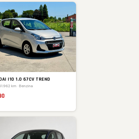
AI I10 1.0 67CV TREND
51.962 km · Benzina
90