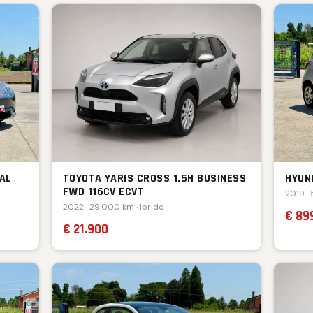
AL
TOYOTA YARIS CROSS 1.5H BUSINESS
HYUND
FWD 116CV ECVT
2019 · 
2022 · 29.000 km · Ibrido
€ 89
€ 21.900