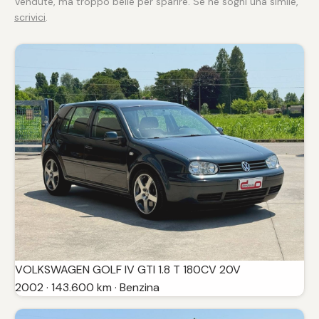
Vendute, ma troppo belle per sparire. Se ne sogni una simile,
scrivici
.
VOLKSWAGEN GOLF IV GTI 1.8 T 180CV 20V
2002 · 143.600 km · Benzina