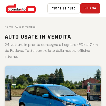
VENDUTA 🏁
VENDUTA 🏁
VENDUTA 🏁
VENDUTA 🏁
VENDUTA 🏁
CHIAMA
TUTTE LE AUTO
Home
› Auto in vendita
AUTO USATE IN VENDITA
24 vetture in pronta consegna a Legnaro (PD), a 7 km
da Padova. Tutte controllate dalla nostra officina
interna.