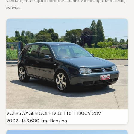
Vendute, ma troppo belle per sparire. Se ne sogni una simile,
scrivici
.
VOLKSWAGEN GOLF IV GTI 1.8 T 180CV 20V
2002 · 143.600 km · Benzina