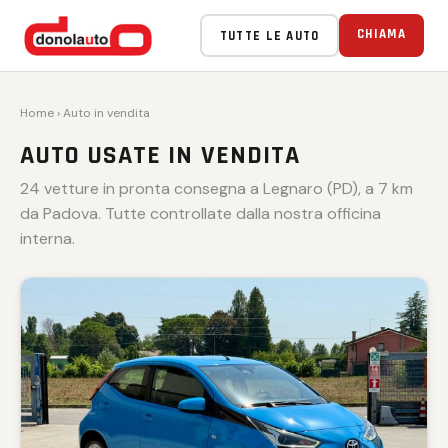
VENDUTA 🏁
VENDUTA 🏁
VENDUTA 🏁
VENDUTA 🏁
VENDUTA 🏁
CHIAMA
TUTTE LE AUTO
Home
› Auto in vendita
AUTO USATE IN VENDITA
24 vetture in pronta consegna a Legnaro (PD), a 7 km
da Padova. Tutte controllate dalla nostra officina
interna.