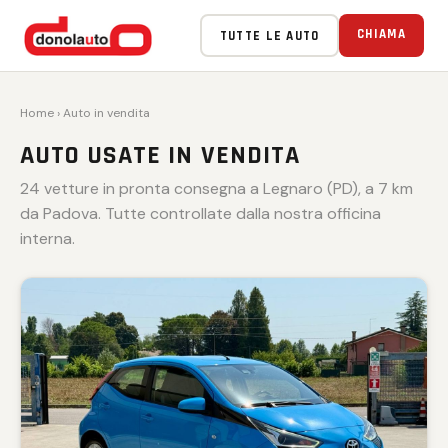
VENDUTA 🏁
VENDUTA 🏁
VENDUTA 🏁
VENDUTA 🏁
VENDUTA 🏁
CHIAMA
TUTTE LE AUTO
Home
› Auto in vendita
AUTO USATE IN VENDITA
24 vetture in pronta consegna a Legnaro (PD), a 7 km
da Padova. Tutte controllate dalla nostra officina
interna.