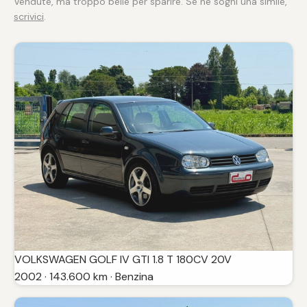
Vendute, ma troppo belle per sparire. Se ne sogni una simile,
scrivici
.
VOLKSWAGEN GOLF IV GTI 1.8 T 180CV 20V
2002 · 143.600 km · Benzina