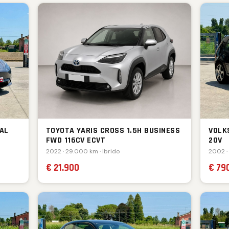
AL
TOYOTA YARIS CROSS 1.5H BUSINESS
VOLKS
FWD 116CV ECVT
20V
2022 · 29.000 km · Ibrido
2002 ·
€ 21.900
€ 79