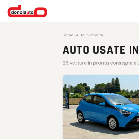
VENDUTA 🏁
VENDUTA 🏁
VENDUTA 🏁
Home
› Auto in vendita
AUTO USATE IN
26 vetture in pronta consegna a L