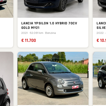
LANCIA YPSILON 1.0 HYBRID 70CV
LANCI
GOLD MY21
SILV
2021 · 52.091 km · Benzina
2022 ·
€ 11.700
€ 10