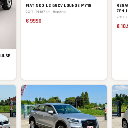
FIAT 500 1.2 69CV LOUNGE MY18
RENA
ZEN 
2017 · 74.197 km · Benzina
2017 ·
€ 9990
€ 10
PULSE