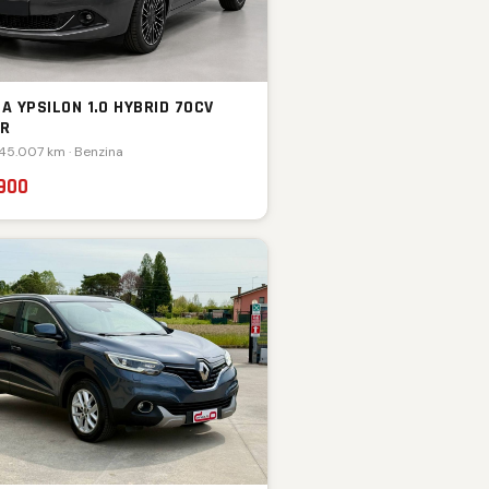
A YPSILON 1.0 HYBRID 70CV
ER
 45.007 km · Benzina
.900