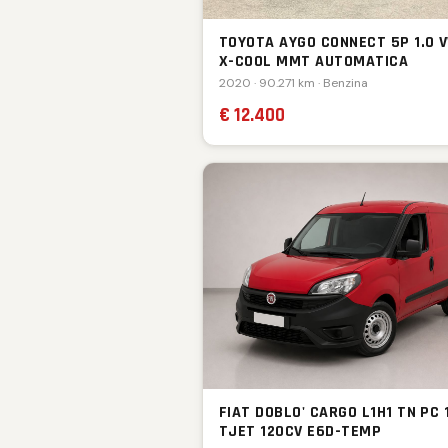
TOYOTA AYGO CONNECT 5P 1.0 V
X-COOL MMT AUTOMATICA
2020 · 90.271 km · Benzina
€ 12.400
FIAT DOBLO' CARGO L1H1 TN PC 
TJET 120CV E6D-TEMP