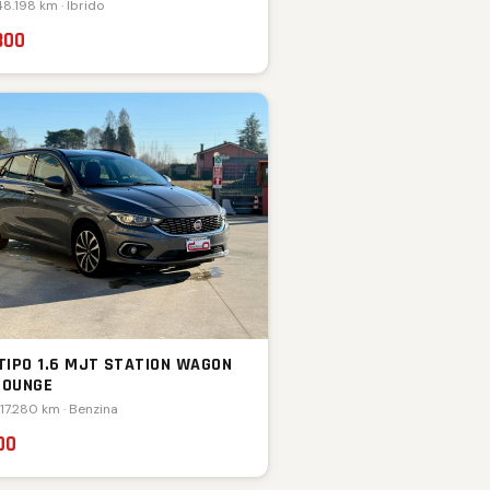
48.198 km · Ibrido
800
 TIPO 1.6 MJT STATION WAGON
LOUNGE
117.280 km · Benzina
00