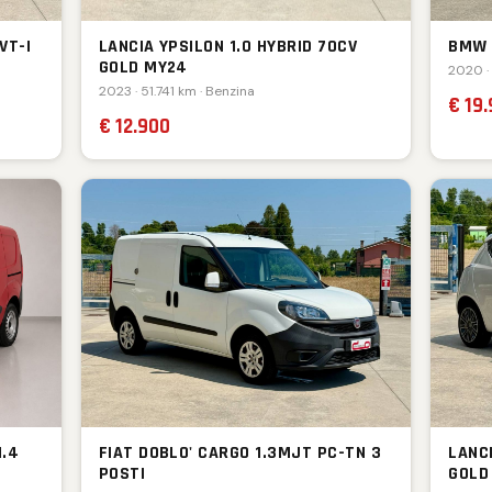
VT-I
LANCIA YPSILON 1.0 HYBRID 70CV
BMW 
GOLD MY24
2020 ·
2023 · 51.741 km · Benzina
€ 19
€ 12.900
1.4
FIAT DOBLO' CARGO 1.3MJT PC-TN 3
LANCI
POSTI
GOLD