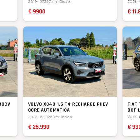
2019 · 57.297 km · Diesel
2021 · 
€ 9900
€ 11.
90CV
VOLVO XC40 1.5 T4 RECHARGE PHEV
FIAT
CORE AUTOMATICA
DCT 
2023 · 53.925 km · Ibrido
2019 · 
€ 25.990
€ 99