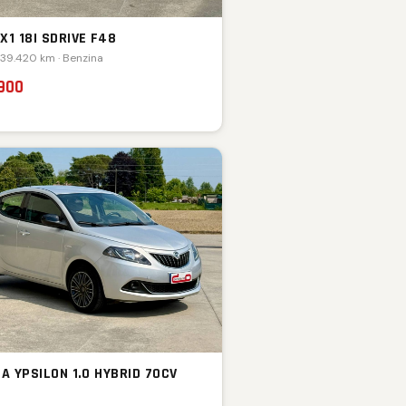
X1 18I SDRIVE F48
 39.420 km · Benzina
.900
A YPSILON 1.0 HYBRID 70CV