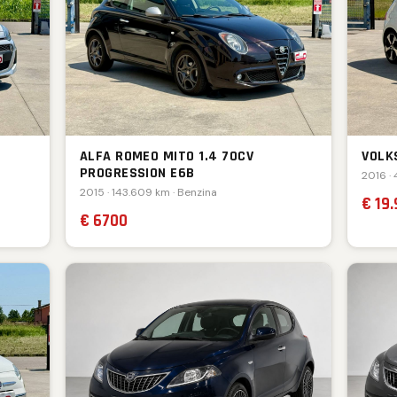
ALFA ROMEO MITO 1.4 70CV
VOLK
PROGRESSION E6B
2016 ·
2015 · 143.609 km · Benzina
€ 19
€ 6700