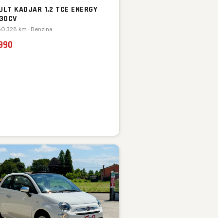
ULT KADJAR 1.2 TCE ENERGY
130CV
 60.328 km · Benzina
.990